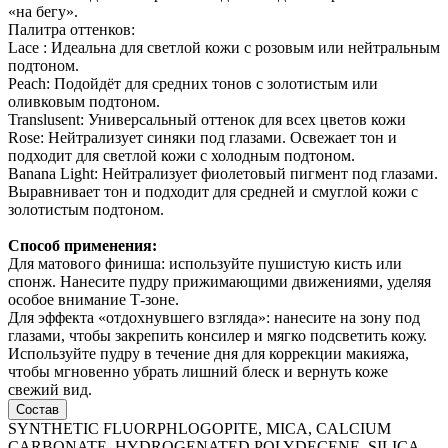
«на бегу».
Палитра оттенков:
Lace : Идеальна для светлой кожи с розовым или нейтральным
подтоном.
Peach: Подойдёт для средних тонов с золотистым или
оливковым подтоном.
Translusent: Универсальный оттенок для всех цветов кожи
Rose: Нейтрализует синяки под глазами. Освежает тон и
подходит для светлой кожи с холодным подтоном.
Banana Light: Нейтрализует фиолетовый пигмент под глазами.
Выравнивает тон и подходит для средней и смуглой кожи с
золотистым подтоном.
Способ применения:
Для матового финиша: используйте пушистую кисть или
спонж. Нанесите пудру прижимающими движениями, уделяя
особое внимание Т-зоне.
Для эффекта «отдохнувшего взгляда»: нанесите на зону под
глазами, чтобы закрепить консилер и мягко подсветить кожу.
Используйте пудру в течение дня для коррекции макияжа,
чтобы мгновенно убрать лишний блеск и вернуть коже
свежий вид.
Состав
SYNTHETIC FLUORPHLOGOPITE, MICA, CALCIUM
CARBONATE, HYDROGENATED POLYDECENE, SILICA,