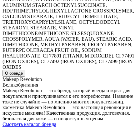
ALUMINUM STARCH OCTENYLSUCCINATE,
HDI/TRIMETHYLOL HEXYLLACTONE CROSSPOLYMER,
CALCIUM STEARATE, TRIDECYL TRIMELLITATE,
TRIETHOXYCAPRYLYLSILANE, OCTYLDODECYL
STEAROYL STEARATE, VINYL
DIMETHICONE/METHICONE SILSESQUIOXANE
CROSSPOLYMER, AQUA (WATER, EAU), STEARIC ACID,
DIMETHICONE, METHYLPARABEN, PROPYLPARABEN,
EUTERPE OLERACEA FRUIT OIL, SODIUM
HYALURONATE, CI 77891 (TITANIUM DIOXIDE), CI 77491
(IRON OXIDES), CI 77492 (IRON OXIDES), CI 77499 (IRON
OXIDES
О бренде
Makeup Revolution
Великобритания
Makeup Revolution — это бренд, который всегда открыт для
покупателя и прислушивается к его потребностям. Название
тоже не случайно — по мнению многих покупательниц,
косметика Makeup Revolution — это настоящая революция в
искусстве макияжа! Качественная продукция, долговечная,
безопасная для кожи — и по доступным ценам.
Смотреть каталог бренда