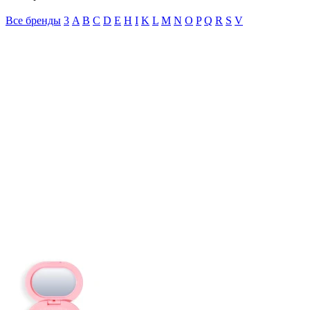
Все бренды
3
A
B
C
D
E
H
I
K
L
M
N
O
P
Q
R
S
V