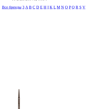
Все бренды
3
A
B
C
D
E
H
I
K
L
M
N
O
P
Q
R
S
V