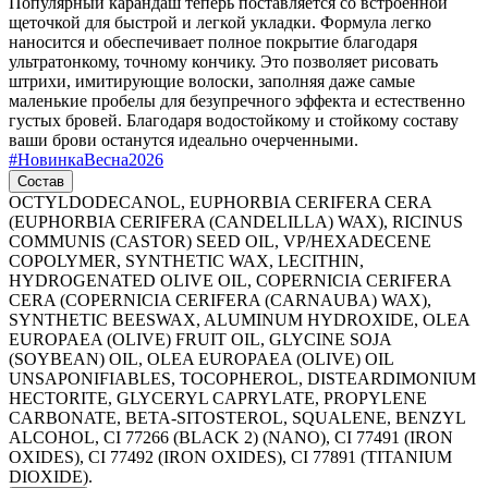
Популярный карандаш теперь поставляется со встроенной
щеточкой для быстрой и легкой укладки. Формула легко
наносится и обеспечивает полное покрытие благодаря
ультратонкому, точному кончику. Это позволяет рисовать
штрихи, имитирующие волоски, заполняя даже самые
маленькие пробелы для безупречного эффекта и естественно
густых бровей. Благодаря водостойкому и стойкому составу
ваши брови останутся идеально очерченными.
#
НовинкаВесна2026
Состав
OCTYLDODECANOL, EUPHORBIA CERIFERA CERA
(EUPHORBIA CERIFERA (CANDELILLA) WAX), RICINUS
COMMUNIS (CASTOR) SEED OIL, VP/HEXADECENE
COPOLYMER, SYNTHETIC WAX, LECITHIN,
HYDROGENATED OLIVE OIL, COPERNICIA CERIFERA
CERA (COPERNICIA CERIFERA (CARNAUBA) WAX),
SYNTHETIC BEESWAX, ALUMINUM HYDROXIDE, OLEA
EUROPAEA (OLIVE) FRUIT OIL, GLYCINE SOJA
(SOYBEAN) OIL, OLEA EUROPAEA (OLIVE) OIL
UNSAPONIFIABLES, TOCOPHEROL, DISTEARDIMONIUM
HECTORITE, GLYCERYL CAPRYLATE, PROPYLENE
CARBONATE, BETA-SITOSTEROL, SQUALENE, BENZYL
ALCOHOL, CI 77266 (BLACK 2) (NANO), CI 77491 (IRON
OXIDES), CI 77492 (IRON OXIDES), CI 77891 (TITANIUM
DIOXIDE).