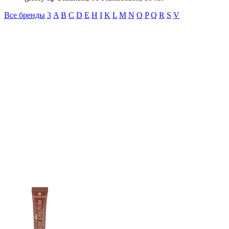
Все бренды
3
A
B
C
D
E
H
I
K
L
M
N
O
P
Q
R
S
V