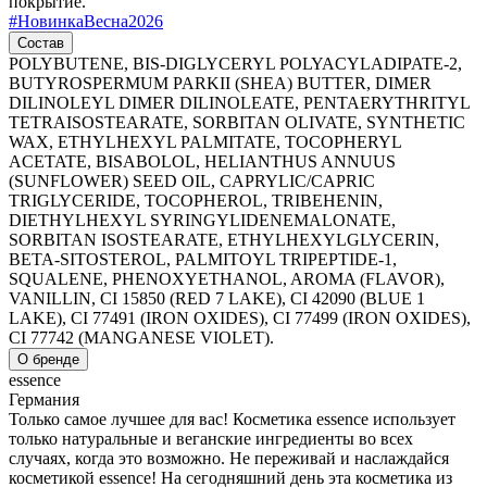
покрытие.
#
НовинкаВесна2026
Состав
POLYBUTENE, BIS-DIGLYCERYL POLYACYLADIPATE-2,
BUTYROSPERMUM PARKII (SHEA) BUTTER, DIMER
DILINOLEYL DIMER DILINOLEATE, PENTAERYTHRITYL
TETRAISOSTEARATE, SORBITAN OLIVATE, SYNTHETIC
WAX, ETHYLHEXYL PALMITATE, TOCOPHERYL
ACETATE, BISABOLOL, HELIANTHUS ANNUUS
(SUNFLOWER) SEED OIL, CAPRYLIC/CAPRIC
TRIGLYCERIDE, TOCOPHEROL, TRIBEHENIN,
DIETHYLHEXYL SYRINGYLIDENEMALONATE,
SORBITAN ISOSTEARATE, ETHYLHEXYLGLYCERIN,
BETA-SITOSTEROL, PALMITOYL TRIPEPTIDE-1,
SQUALENE, PHENOXYETHANOL, AROMA (FLAVOR),
VANILLIN, CI 15850 (RED 7 LAKE), CI 42090 (BLUE 1
LAKE), CI 77491 (IRON OXIDES), CI 77499 (IRON OXIDES),
CI 77742 (MANGANESE VIOLET).
О бренде
essence
Германия
Только самое лучшее для вас! Косметика essence использует
только натуральные и веганские ингредиенты во всех
случаях, когда это возможно. Не переживай и наслаждайся
косметикой essence! На сегодняшний день эта косметика из