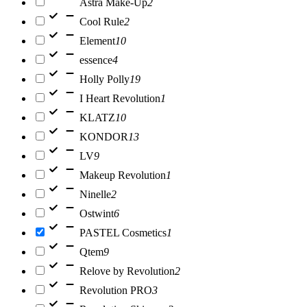
Astra Make-Up
2
Cool Rule
2
Element
10
essence
4
Holly Polly
19
I Heart Revolution
1
KLATZ
10
KONDOR
13
LV
9
Makeup Revolution
1
Ninelle
2
Ostwint
6
PASTEL Cosmetics
1
Qtem
9
Relove by Revolution
2
Revolution PRO
3