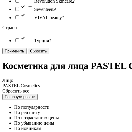
Revolution Skincare
2
Seventeen
9
VIVAL beauty
1
Страна
Турция
1
Применить
Сбросить
Косметика для лица PASTEL C
Лицо
PASTEL Cosmetics
Сбросить все
По популярности
По популярности
По рейтингу
По возрастанию цены
По убыванию цены
По новинкам