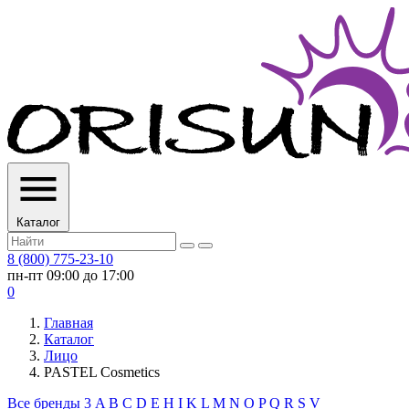
Каталог
8 (800) 775-23-10
пн-пт 09:00 до 17:00
0
Главная
Каталог
Лицо
PASTEL Cosmetics
Все бренды
3
A
B
C
D
E
H
I
K
L
M
N
O
P
Q
R
S
V