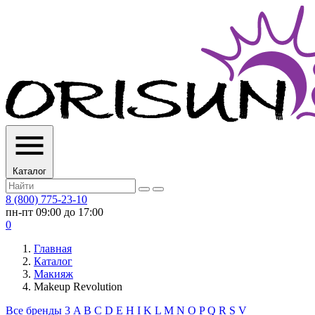
Каталог
8 (800) 775-23-10
пн-пт 09:00 до 17:00
0
Главная
Каталог
Макияж
Makeup Revolution
Все бренды
3
A
B
C
D
E
H
I
K
L
M
N
O
P
Q
R
S
V