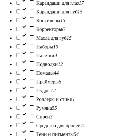
Карандаши для глаз
17
Карандаши для губ
15
Консилеры
15
Корректоры
6
Масла для губ
15
Наборы
10
Палетки
9
Подводки
12
Помады
44
Праймеры
6
Пудры
12
Роллеры и стики
1
Румяна
55
Спреи
3
Средства для бровей
15
Тени и пигменты
54