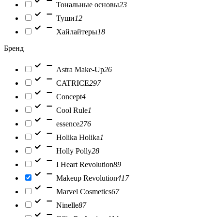
Тональные основы
23
Туши
12
Хайлайтеры
18
Бренд
Astra Make-Up
26
CATRICE
297
Concept
4
Cool Rule
1
essence
276
Holika Holika
1
Holly Polly
28
I Heart Revolution
89
Makeup Revolution
417
Marvel Cosmetics
67
Ninelle
87