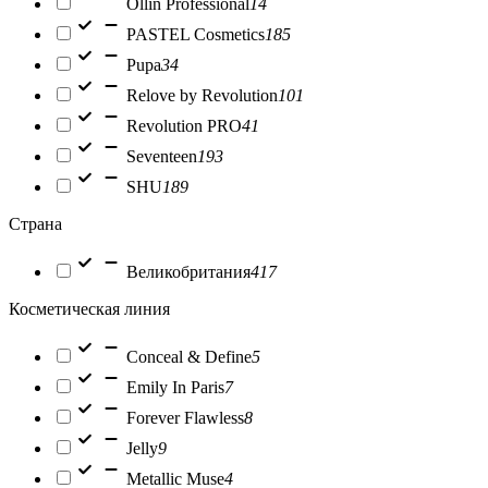
Ollin Professional
14
PASTEL Cosmetics
185
Pupa
34
Relove by Revolution
101
Revolution PRO
41
Seventeen
193
SHU
189
Страна
Великобритания
417
Косметическая линия
Conceal & Define
5
Emily In Paris
7
Forever Flawless
8
Jelly
9
Metallic Muse
4