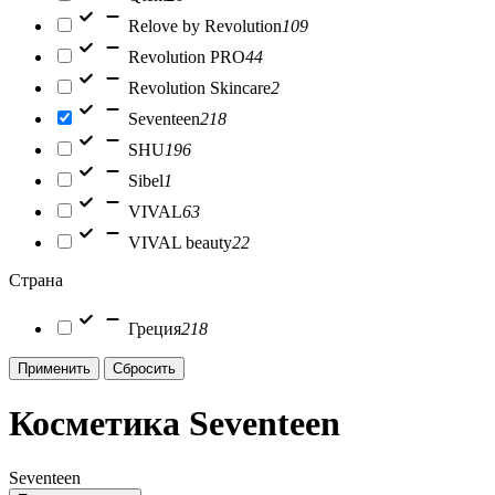
Relove by Revolution
109
Revolution PRO
44
Revolution Skincare
2
Seventeen
218
SHU
196
Sibel
1
VIVAL
63
VIVAL beauty
22
Страна
Греция
218
Применить
Сбросить
Косметика Seventeen
Seventeen