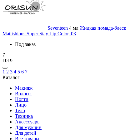
Seventeen
4 мл
Жидкая помада-блеск
Matlishious Super Stay Lip Color, 03
Под заказ
7
1019
1
2
3
4
5
6
7
Каталог
Макияж
Волосы
Ногти
Лицо
Тело
Техника
Аксессуары
Для мужчин
Для детей
Все товары