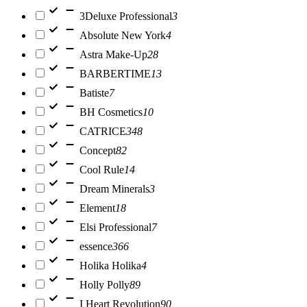
3Deluxe Professional
3
Absolute New York
4
Astra Make-Up
28
BARBERTIME
13
Batiste
7
BH Cosmetics
10
CATRICE
348
Concept
82
Cool Rule
14
Dream Minerals
3
Element
18
Elsi Professional
7
essence
366
Holika Holika
4
Holly Polly
89
I Heart Revolution
90