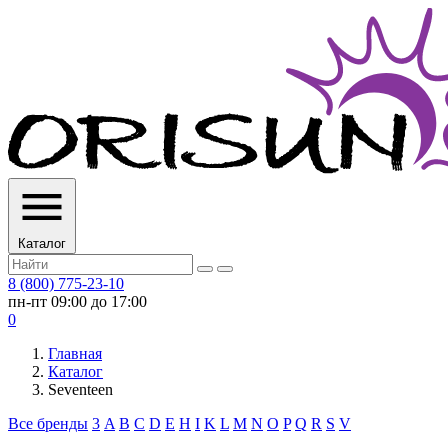
Каталог
8 (800) 775-23-10
пн-пт 09:00 до 17:00
0
Главная
Каталог
Seventeen
Все бренды
3
A
B
C
D
E
H
I
K
L
M
N
O
P
Q
R
S
V