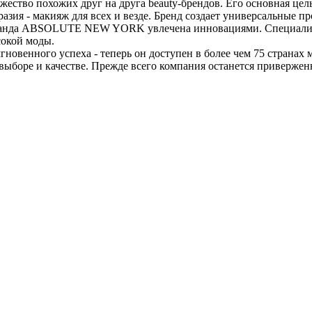
во похожих друг на друга beauty-брендов. Его основная цель 
разия - макияж для всех и везде. Бренд создает универсальные п
Команда ABSOLUTE NEW YORK увлечена инновациями. Специалис
сокой моды.
овенного успеха - теперь он доступен в более чем 75 стран
 выборе и качестве. Прежде всего компания останется приверже