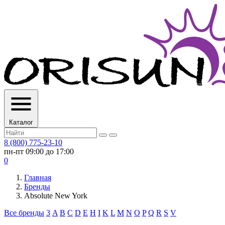
Каталог
8 (800) 775-23-10
пн-пт 09:00 до 17:00
0
Главная
Бренды
Absolute New York
Все бренды
3
A
B
C
D
E
H
I
K
L
M
N
O
P
Q
R
S
V