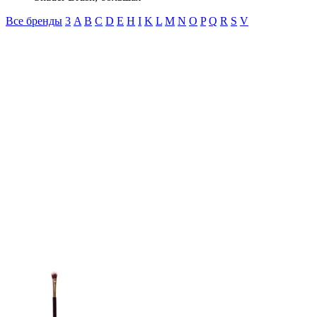
Все бренды
3
A
B
C
D
E
H
I
K
L
M
N
O
P
Q
R
S
V