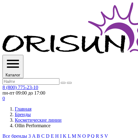
Каталог
8 (800) 775-23-10
пн-пт 09:00 до 17:00
0
Главная
Бренды
Косметические линии
Ollin Performance
Все бренды
3
A
B
C
D
E
H
I
K
L
M
N
O
P
Q
R
S
V