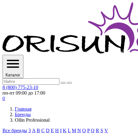
Каталог
8 (800) 775-23-10
пн-пт 09:00 до 17:00
0
Главная
Бренды
Ollin Professional
Все бренды
3
A
B
C
D
E
H
I
K
L
M
N
O
P
Q
R
S
V