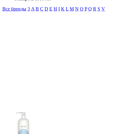
Все бренды
3
A
B
C
D
E
H
I
K
L
M
N
O
P
Q
R
S
V