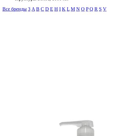
Все бренды
3
A
B
C
D
E
H
I
K
L
M
N
O
P
Q
R
S
V