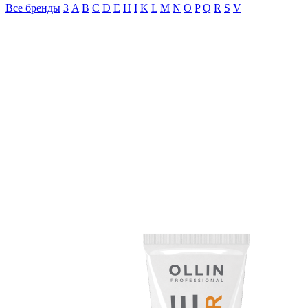
Все бренды
3
A
B
C
D
E
H
I
K
L
M
N
O
P
Q
R
S
V