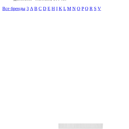
Все бренды
3
A
B
C
D
E
H
I
K
L
M
N
O
P
Q
R
S
V