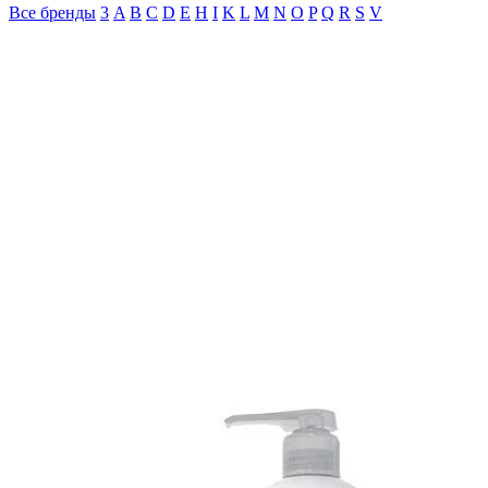
Все бренды
3
A
B
C
D
E
H
I
K
L
M
N
O
P
Q
R
S
V