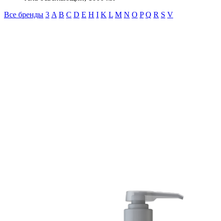
Все бренды
3
A
B
C
D
E
H
I
K
L
M
N
O
P
Q
R
S
V