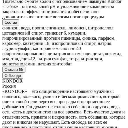
Тщательно смойте водой с использованием шампуня Kondor
«Табак» - оптимальный pH и увлажняющие компоненты
закрепляют эффект тонирования и обеспечивают
дополнительное питание волосам после процедуры.
Состав
силикон, вода, пропиленгликоль, лимонен, цитронеллол,
цетеариловый спирт, тридецет 6, кумарин,
гидролизированный протеин пшеницы, силика, парфюм,
карбомер, кватерний-18, изопропиловый спирт, натрия
лаурилсульфат, касторовое масло пэг-40
гидрогенизированное, динатрия кокоамфодиацетат, кокамид
мэа, тридецет-12, натрия сульфат, тетранатрия эдта,
моноэтаноламин, натрия эриторбат
Отзывы
85
О бренде
KONDOR
Россия
«KONDOR» – это олицетворение настоящего мужчины:
сильного, волевого, умного и бескомпромиссного, который
идет к своей цели через все преграды и непременно ее
добивается. Он думает не только о себе, но и о других, ведь
есть честь и достоинство на все времена. Есть чувство долга и
отзывчивость, прямота и искренность, есть обещания, которые
дают и никогда не нарушают. Есть свобода во всех ее
проявлениях и поступки, отличающие настоящих мужчин.