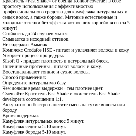
Краситель «Fast Shade» от бренда Kondor сочетает в себе
простоту использования с эффективностью
профессионального средства для камуфляжа натуральных и
седых волос, а также бороды. Матовые естественные и
холодные оттенки без эффекта «отросших корней» всего за 5
минут!
Стойкость до 24 случаев мытья.
Смывается в исходный оттенок.
Не содержит Аммиак.
Комплекс Crodafos HSE - питает и увлажняет волосы и кожу.
Ускоряет процесс процедуры.
Silsoft Q - придает плотность и натуральный блеск.
Пшеничные протеины - питают волосы и кожу.
Восстанавливают тонкие и сухие волосы.
Способ применения:
Определите натуральную базу.
Чем дольше время выдержки - тем плотнее цвет.
Смешайте Краситель Fast Shade и окислитель Fast Shade
developer в соотношении 1:1.
Аккуратно но быстро нанесите смесь на сухие волосы или
бороду.
Время выдержки:
Камуфляж натуральных волос 5 минут.
Камуфляж седины 5-10 минут.
Камуфляж бороды 5-10 минут.