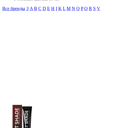
Все бренды
3
A
B
C
D
E
H
I
K
L
M
N
O
P
Q
R
S
V