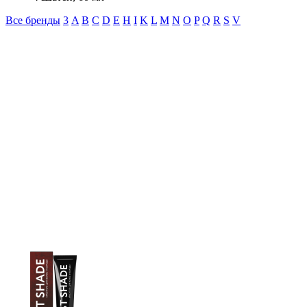
Все бренды
3
A
B
C
D
E
H
I
K
L
M
N
O
P
Q
R
S
V