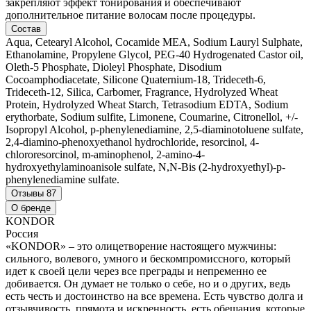
закрепляют эффект тонирования и обеспечивают
дополнительное питание волосам после процедуры.
Состав
Aqua, Cetearyl Alcohol, Cocamide MEA, Sodium Lauryl Sulphate,
Ethanolamine, Propylene Glycol, PEG-40 Hydrogenated Castor oil,
Oleth-5 Phosphate, Dioleyl Phosphate, Disodium
Cocoamphodiacetate, Silicone Quaternium-18, Trideceth-6,
Trideceth-12, Silica, Carbomer, Fragrance, Hydrolyzed Wheat
Protein, Hydrolyzed Wheat Starch, Tetrasodium EDTA, Sodium
erythorbate, Sodium sulfite, Limonene, Coumarine, Citronellol, +/-
Isopropyl Alcohol, p-phenylenediamine, 2,5-diaminotoluene sulfate,
2,4-diamino-phenoxyethanol hydrochloride, resorcinol, 4-
chlororesorcinol, m-aminophenol, 2-amino-4-
hydroxyethylaminoanisole sulfate, N,N-Bis (2-hydroxyethyl)-p-
phenylenediamine sulfate.
Отзывы
87
О бренде
KONDOR
Россия
«KONDOR» – это олицетворение настоящего мужчины:
сильного, волевого, умного и бескомпромиссного, который
идет к своей цели через все преграды и непременно ее
добивается. Он думает не только о себе, но и о других, ведь
есть честь и достоинство на все времена. Есть чувство долга и
отзывчивость, прямота и искренность, есть обещания, которые