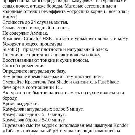
профессионального средства для камуфляжа натуральных и
седых волос, а также бороды. Матовые естественные и
холодные оттенки без эффекта «отросших корней» всего за 5
минут!
Стойкость до 24 случаев мытья.
Смывается в исходный оттенок.
Не содержит Аммиак.
Комплекс Crodafos HSE - питает и увлажняет волосы и кожу.
Ускоряет процесс процедуры.
Silsoft Q - придает плотность и натуральный блеск.
Пшеничные протеины - питают волосы и кожу.
Восстанавливают тонкие и сухие волосы.
Способ применения:
Определите натуральную базу.
Чем дольше время выдержки - тем плотнее цвет.
Смешайте Краситель Fast Shade и окислитель Fast Shade
developer в соотношении 1:1.
Аккуратно но быстро нанесите смесь на сухие волосы или
бороду.
Время выдержки:
Камуфляж натуральных волос 5 минут.
Камуфляж седины 5-10 минут.
Камуфляж бороды 5-10 минут.
Тщательно смойте водой с использованием шампуня Kondor
«Табак» - оптимальный pH и увлажняющие компоненты