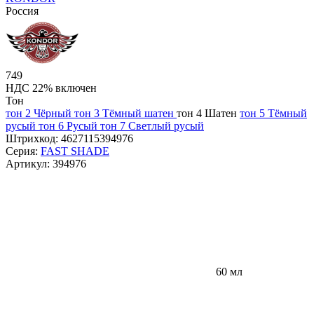
Россия
749
НДС 22% включен
Тон
тон 2 Чёрный
тон 3 Тёмный шатен
тон 4 Шатен
тон 5 Тёмный
русый
тон 6 Русый
тон 7 Светлый русый
Штрихкод:
4627115394976
Серия:
FAST SHADE
Артикул:
394976
60 мл