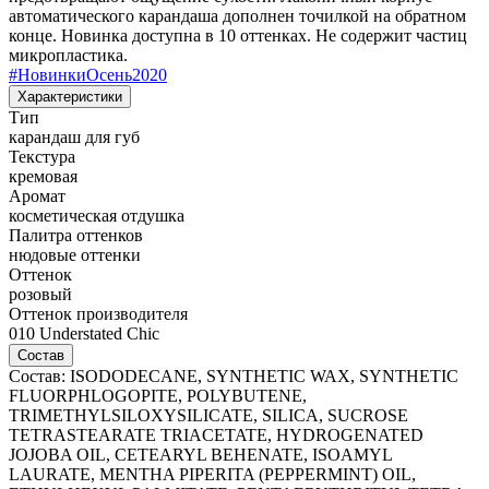
автоматического карандаша дополнен точилкой на обратном
конце. Новинка доступна в 10 оттенках. Не содержит частиц
микропластика.
#
НовинкиОсень2020
Характеристики
Тип
карандаш для губ
Текстура
кремовая
Аромат
косметическая отдушка
Палитра оттенков
нюдовые оттенки
Оттенок
розовый
Оттенок производителя
010 Understated Chic
Состав
Состав: ISODODECANE, SYNTHETIC WAX, SYNTHETIC
FLUORPHLOGOPITE, POLYBUTENE,
TRIMETHYLSILOXYSILICATE, SILICA, SUCROSE
TETRASTEARATE TRIACETATE, HYDROGENATED
JOJOBA OIL, CETEARYL BEHENATE, ISOAMYL
LAURATE, MENTHA PIPERITA (PEPPERMINT) OIL,