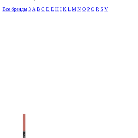
Все бренды
3
A
B
C
D
E
H
I
K
L
M
N
O
P
Q
R
S
V