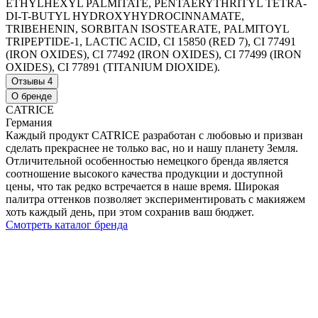
ETHYLHEXYL PALMITATE, PENTAERYTHRITYL TETRA-
DI-T-BUTYL HYDROXYHYDROCINNAMATE,
TRIBEHENIN, SORBITAN ISOSTEARATE, PALMITOYL
TRIPEPTIDE-1, LACTIC ACID, CI 15850 (RED 7), CI 77491
(IRON OXIDES), CI 77492 (IRON OXIDES), CI 77499 (IRON
OXIDES), CI 77891 (TITANIUM DIOXIDE).
Отзывы
4
О бренде
CATRICE
Германия
Каждый продукт CATRICE разработан с любовью и призван
сделать прекраснее не только вас, но и нашу планету Земля.
Отличительной особенностью немецкого бренда является
соотношение высокого качества продукции и доступной
цены, что так редко встречается в наше время. Широкая
палитра оттенков позволяет экспериментировать с макияжем
хоть каждый день, при этом сохранив ваш бюджет.
Смотреть каталог бренда