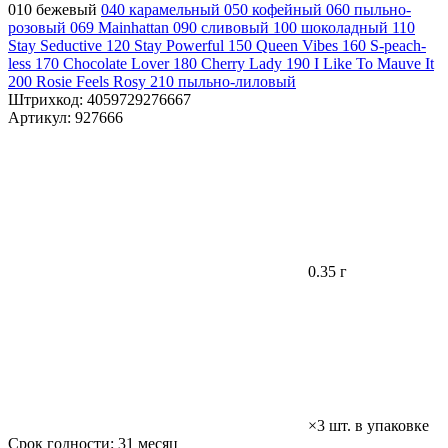
010 бежевый
040 карамельный
050 кофейный
060 пыльно-
розовый
069 Mainhattan
090 сливовый
100 шоколадный
110
Stay Seductive
120 Stay Powerful
150 Queen Vibes
160 S-peach-
less
170 Chocolate Lover
180 Cherry Lady
190 I Like To Mauve It
200 Rosie Feels Rosy
210 пыльно-лиловый
Штрихкод:
4059729276667
Артикул:
927666
0.35 г
×3 шт. в упаковке
Срок годности:
31 месяц