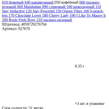
010 бежевый
040 карамельный
050 кофейный
060 пыльно-
розовый
069 Mainhattan
090 сливовый
100 шоколадный
110
Stay Seductive
120 Stay Powerful
150 Queen Vibes
160 S-peach-
less
170 Chocolate Lover
180 Cherry Lady
190 I Like To Mauve It
200 Rosie Feels Rosy
210 пыльно-лиловый
Штрихкод:
4059729276704
Артикул:
927670
0.35 г
×3 шт. в упаковке
Срок годности:
31 месяц