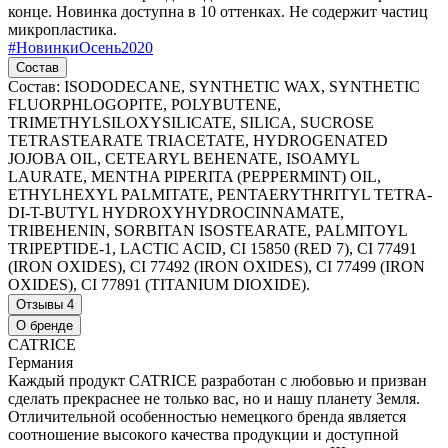
конце. Новинка доступна в 10 оттенках. Не содержит частиц
микропластика.
#
НовинкиОсень2020
Состав
Состав: ISODODECANE, SYNTHETIC WAX, SYNTHETIC
FLUORPHLOGOPITE, POLYBUTENE,
TRIMETHYLSILOXYSILICATE, SILICA, SUCROSE
TETRASTEARATE TRIACETATE, HYDROGENATED
JOJOBA OIL, CETEARYL BEHENATE, ISOAMYL
LAURATE, MENTHA PIPERITA (PEPPERMINT) OIL,
ETHYLHEXYL PALMITATE, PENTAERYTHRITYL TETRA-
DI-T-BUTYL HYDROXYHYDROCINNAMATE,
TRIBEHENIN, SORBITAN ISOSTEARATE, PALMITOYL
TRIPEPTIDE-1, LACTIC ACID, CI 15850 (RED 7), CI 77491
(IRON OXIDES), CI 77492 (IRON OXIDES), CI 77499 (IRON
OXIDES), CI 77891 (TITANIUM DIOXIDE).
Отзывы
4
О бренде
CATRICE
Германия
Каждый продукт CATRICE разработан с любовью и призван
сделать прекраснее не только вас, но и нашу планету Земля.
Отличительной особенностью немецкого бренда является
соотношение высокого качества продукции и доступной