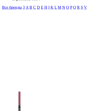
Все бренды
3
A
B
C
D
E
H
I
K
L
M
N
O
P
Q
R
S
V