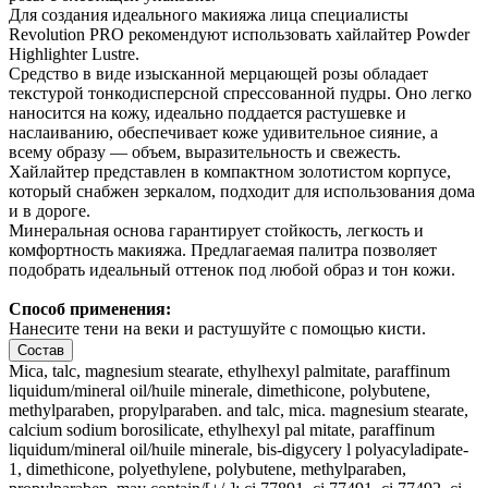
Для создания идеального макияжа лица специалисты
Revolution PRO рекомендуют использовать хайлайтер Powder
Highlighter Lustre.
Средство в виде изысканной мерцающей розы обладает
текстурой тонкодисперсной спрессованной пудры. Оно легко
наносится на кожу, идеально поддается растушевке и
наслаиванию, обеспечивает коже удивительное сияние, а
всему образу — объем, выразительность и свежесть.
Хайлайтер представлен в компактном золотистом корпусе,
который снабжен зеркалом, подходит для использования дома
и в дороге.
Минеральная основа гарантирует стойкость, легкость и
комфортность макияжа. Предлагаемая палитра позволяет
подобрать идеальный оттенок под любой образ и тон кожи.
Способ применения:
Нанесите тени на веки и растушуйте с помощью кисти.
Состав
Mica, talc, magnesium stearate, ethylhexyl palmitate, paraffinum
liquidum/mineral oil/huile minerale, dimethicone, polybutene,
methylparaben, propylparaben. and talc, mica. magnesium stearate,
calcium sodium borosilicate, ethylhexyl pal mitate, paraffinum
liquidum/mineral oil/huile minerale, bis-digycery l polyacyladipate-
1, dimethicone, polyethylene, polybutene, methylparaben,