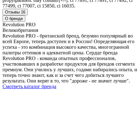
propylparaben. may contain/[+/-]: ci 77891, ci 77491, ci 77492, ci
77499, ci 77007, ci 15850, ci 16035.
Отзывы
16
О бренде
Revolution PRO
Великобритания
Revolution PRO - британский бренд, безумно популярный во
всей Европе, теперь доступен и в России! Определяющая его
успеха - это комбинация высокого качества, многогранной
палитры оттенков и адекватной цены. Сердце бренда
Revolution PRO - команда опытных профессионалов,
участвовавших в разработке продуктов для брендов сегмента
премиум. Они учились у лучших, годами набирались опыта, и
теперь точно знают, как и за счет чего добиться лучшего
результата. Они верят в то, что "дороже - не значит лучше".
Смотреть каталог бренда