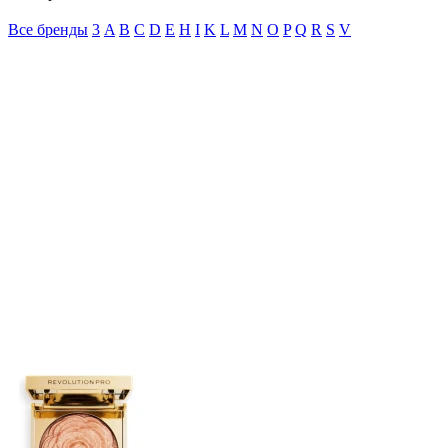
Все бренды
3
A
B
C
D
E
H
I
K
L
M
N
O
P
Q
R
S
V