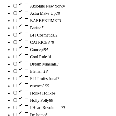
Absolute New York
4
Astra Make-Up
28
BARBERTIME
13
Batiste
7
BH Cosmetics
11
CATRICE
348
Concept
84
Cool Rule
14
Dream Minerals
3
Element
18
Elsi Professional
7
essence
366
Holika Holika
4
Holly Polly
89
I Heart Revolution
90
I'm home
6