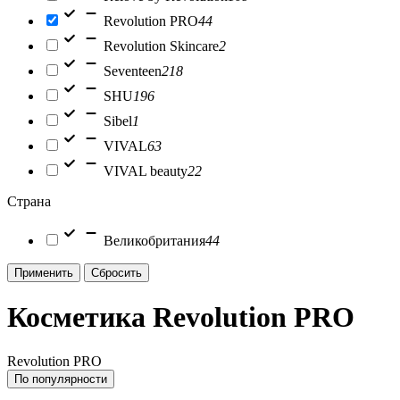
Revolution PRO
44
Revolution Skincare
2
Seventeen
218
SHU
196
Sibel
1
VIVAL
63
VIVAL beauty
22
Страна
Великобритания
44
Применить
Сбросить
Косметика Revolution PRO
Revolution PRO
По популярности