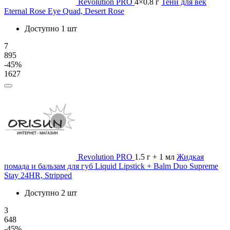
Revolution PRO
4×0.8 г
Тени для век
Eternal Rose Eye Quad, Desert Rose
Доступно 1 шт
7
895
-45%
1627
Revolution PRO
1.5 г + 1 мл
Жидкая
помада и бальзам для губ Liquid Lipstick + Balm Duo Supreme
Stay 24HR, Stripped
Доступно 2 шт
3
648
-45%