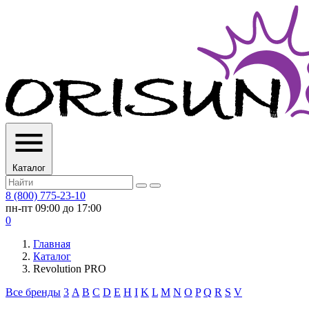
Каталог
8 (800) 775-23-10
пн-пт 09:00 до 17:00
0
Главная
Каталог
Revolution PRO
Все бренды
3
A
B
C
D
E
H
I
K
L
M
N
O
P
Q
R
S
V