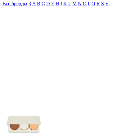
Все бренды
3
A
B
C
D
E
H
I
K
L
M
N
O
P
Q
R
S
V