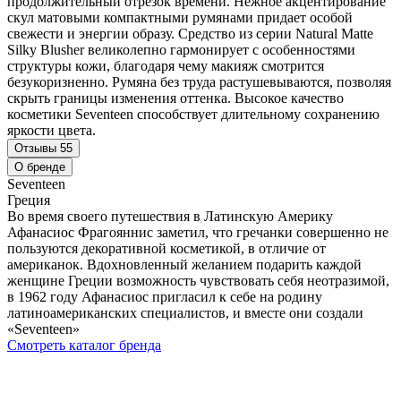
продолжительный отрезок времени. Нежное акцентирование
скул матовыми компактными румянами придает особой
свежести и энергии образу. Средство из серии Natural Matte
Silky Blusher великолепно гармонирует с особенностями
структуры кожи, благодаря чему макияж смотрится
безукоризненно. Румяна без труда растушевываются, позволяя
скрыть границы изменения оттенка. Высокое качество
косметики Seventeen способствует длительному сохранению
яркости цвета.
Отзывы
55
О бренде
Seventeen
Греция
Во время своего путешествия в Латинскую Америку
Афанасиос Фрагояннис заметил, что гречанки совершенно не
пользуются декоративной косметикой, в отличие от
американок. Вдохновленный желанием подарить каждой
женщине Греции возможность чувствовать себя неотразимой,
в 1962 году Афанасиос пригласил к себе на родину
латиноамериканских специалистов, и вместе они создали
«Seventeen»
Смотреть каталог бренда