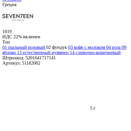
Греция
1019
НДС 22% включен
Тон
01 пыльный розовый
02 фундук
03 кофе с молоком
04 роза
09
яблоко
13 естественный румянец
14 сливочно-коричневый
Штрихкод:
5201641717141
Артикул:
51182002
5 г