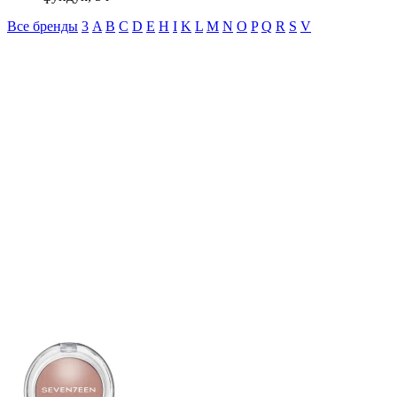
Все бренды
3
A
B
C
D
E
H
I
K
L
M
N
O
P
Q
R
S
V