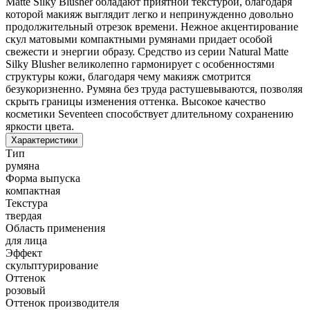
Matte Silky Blusher обладают приятной текстурой, благодаря
которой макияж выглядит легко и непринужденно довольно
продолжительный отрезок времени. Нежное акцентирование
скул матовыми компактными румянами придает особой
свежести и энергии образу. Средство из серии Natural Matte
Silky Blusher великолепно гармонирует с особенностями
структуры кожи, благодаря чему макияж смотрится
безукоризненно. Румяна без труда растушевываются, позволяя
скрыть границы изменения оттенка. Высокое качество
косметики Seventeen способствует длительному сохранению
яркости цвета.
Характеристики
Тип
румяна
Форма выпуска
компактная
Текстура
твердая
Область применения
для лица
Эффект
скульптурирование
Оттенок
розовый
Оттенок производителя