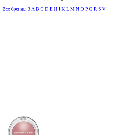
Все бренды
3
A
B
C
D
E
H
I
K
L
M
N
O
P
Q
R
S
V