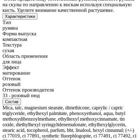
на скулы по направлению к вискам используя специальную
кисть. Уделите внимание качественной растушевке.
Характеристики
Тип
румяна
Форма выпуска
компактная
Текстура
сухая
Область применения
для лица
Эффект
матирование
Оттенок
розовый
Оттенок производителя
33 - розовый нюд
Состав
Mica, talc, magnesium stearate, dimethicone, caprylic / capric
triglyceride, ethylhexyl palmitate, phenoxyethanol, aqua, butyl
methoxydibenzoylmethane, ethylhexyl methoxycinnamate, tin
oxide, diethylhexyl syringylidenemalonate, ethylhexylglycerin,
stearic acid, tocopherol, parfum, bht, linalool, hexyl cinnamal; (+/-)
ci 77019, ci 77891, synthetic fluorphlogopite, ci 77491, ci 77492, ci