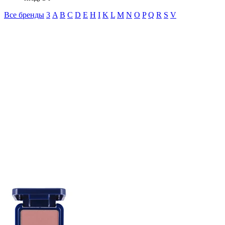
Все бренды
3
A
B
C
D
E
H
I
K
L
M
N
O
P
Q
R
S
V