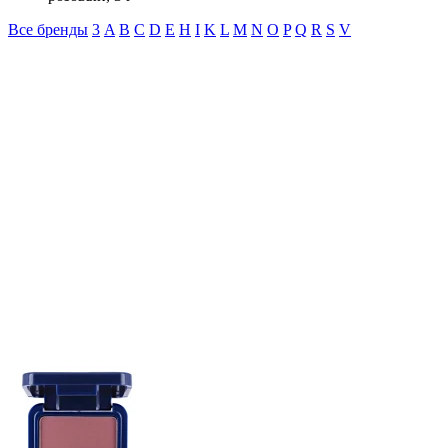
Все бренды
3
A
B
C
D
E
H
I
K
L
M
N
O
P
Q
R
S
V