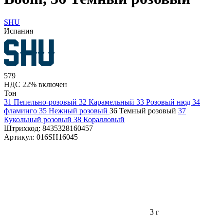
SHU
Испания
579
НДС 22% включен
Тон
31 Пепельно-розовый
32 Карамельный
33 Розовый нюд
34
фламинго
35 Нежный розовый
36 Темный розовый
37
Кукольный розовый
38 Коралловый
Штрихкод:
8435328160457
Артикул:
016SH16045
3 г