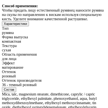
Способ применения:
Чтобы придать лицу естественный румянец наносите румяна
на скулы по направлению к вискам используя специальную
кисть. Уделите внимание качественной растушевке.
Характеристики
Тип
румяна
Форма выпуска
компактная
Текстура
сухая
Область применения
для лица
Эффект
матирование
Оттенок
розовый
Оттенок производителя
36 - темный розовый
Состав
Mica, talc, magnesium stearate, dimethicone, caprylic / capric
triglyceride, ethylhexyl palmitate, phenoxyethanol, aqua, butyl
methoxydibenzoylmethane, ethylhexyl methoxycinnamate, tin
oxide, diethylhexyl syringylidenemalonate, ethylhexylglycerin,