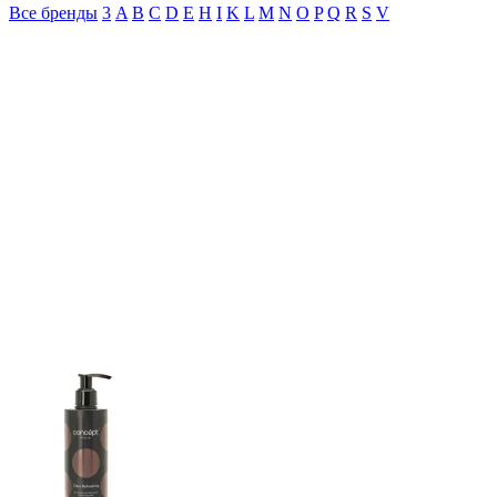
Все бренды
3
A
B
C
D
E
H
I
K
L
M
N
O
P
Q
R
S
V