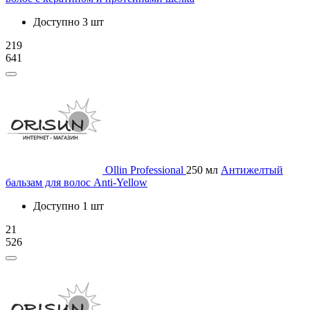
Доступно 3 шт
219
641
Ollin Professional
250 мл
Антижелтый
бальзам для волос Anti-Yellow
Доступно 1 шт
21
526