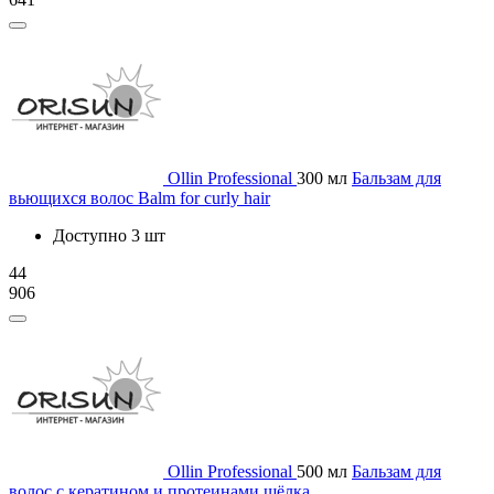
Ollin Professional
300 мл
Бальзам для
вьющихся волос Balm for curly hair
Доступно 3 шт
44
906
Ollin Professional
500 мл
Бальзам для
волос с кератином и протеинами шёлка