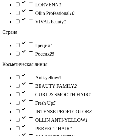
LORVENN
1
Ollin Professional
10
VIVAL beauty
1
Страна
Греция
1
Россия
25
Косметическая линия
Anti-yellow
6
BEAUTY FAMILY
2
CURL & SMOOTH HAIR
1
Fresh Up
5
INTENSE PROFI COLOR
3
OLLIN ANTI-YELLOW
1
PERFECT HAIR
1