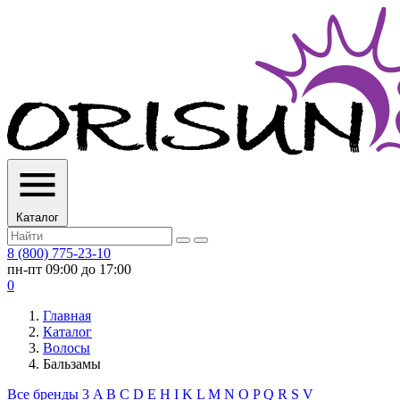
Каталог
8 (800) 775-23-10
пн-пт 09:00 до 17:00
0
Главная
Каталог
Волосы
Бальзамы
Все бренды
3
A
B
C
D
E
H
I
K
L
M
N
O
P
Q
R
S
V