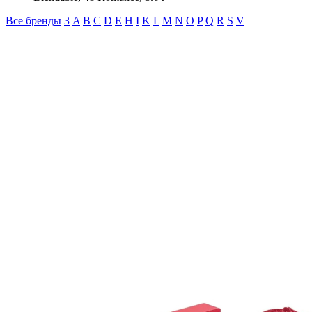
Все бренды
3
A
B
C
D
E
H
I
K
L
M
N
O
P
Q
R
S
V