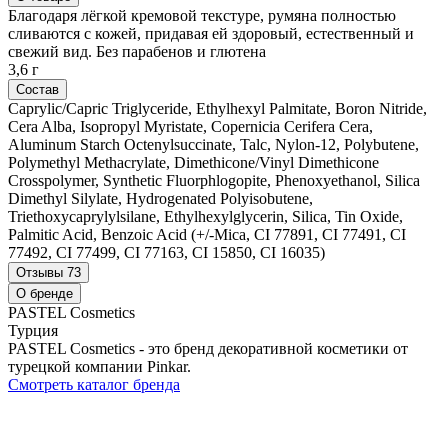
Благодаря лёгкой кремовой текстуре, румяна полностью
сливаются с кожей, придавая ей здоровый, естественный и
свежий вид. Без парабенов и глютена
3,6 г
Состав
Caprylic/Capric Triglyceride, Ethylhexyl Palmitate, Boron Nitride,
Cera Alba, Isopropyl Myristate, Copernicia Cerifera Cera,
Aluminum Starch Octenylsuccinate, Talc, Nylon-12, Polybutene,
Polymethyl Methacrylate, Dimethicone/Vinyl Dimethicone
Crosspolymer, Synthetic Fluorphlogopite, Phenoxyethanol, Silica
Dimethyl Silylate, Hydrogenated Polyisobutene,
Triethoxycaprylylsilane, Ethylhexylglycerin, Silica, Tin Oxide,
Palmitic Acid, Benzoic Acid (+/-Mica, CI 77891, CI 77491, CI
77492, CI 77499, CI 77163, CI 15850, CI 16035)
Отзывы
73
О бренде
PASTEL Cosmetics
Турция
PASTEL Cosmetics - это бренд декоративной косметики от
турецкой компании Pinkar.
Смотреть каталог бренда