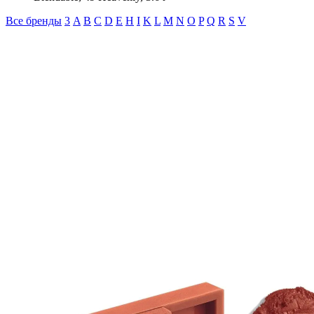
Все бренды
3
A
B
C
D
E
H
I
K
L
M
N
O
P
Q
R
S
V