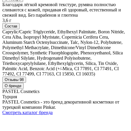
Благодаря лёгкой кремовой текстуре, румяна полностью
сливаются с кожей, придавая ей здоровый, естественный и
свежий вид. Без парабенов и глютена
3,6 г
Состав
Caprylic/Capric Triglyceride, Ethylhexyl Palmitate, Boron Nitride,
Cera Alba, Isopropyl Myristate, Copernicia Cerifera Cera,
Aluminum Starch Octenylsuccinate, Talc, Nylon-12, Polybutene,
Polymethyl Methacrylate, Dimethicone/Vinyl Dimethicone
Crosspolymer, Synthetic Fluorphlogopite, Phenoxyethanol, Silica
Dimethyl Silylate, Hydrogenated Polyisobutene,
Triethoxycaprylylsilane, Ethylhexylglycerin, Silica, Tin Oxide,
Palmitic Acid, Benzoic Acid (+/-Mica, CI 77891, CI 77491, CI
77492, CI 77499, CI 77163, CI 15850, CI 16035)
Отзывы
98
О бренде
PASTEL Cosmetics
Турция
PASTEL Cosmetics - это бренд декоративной косметики от
турецкой компании Pinkar.
Смотреть каталог бренда