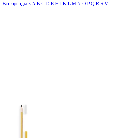
Все бренды
3
A
B
C
D
E
H
I
K
L
M
N
O
P
Q
R
S
V