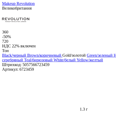
Makeup Revolution
Великобритания
360
-50%
720
НДС 22% включен
Тон
Black/черный
Brown/коричневый
Gold/золотой
Green/зеленый
H
серебряный
Teal/бирюзовый
White/белый
Yellow/желтый
Штрихкод:
5057566723459
Артикул:
6723459
1.3 г