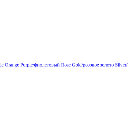
de
Orange
Purple/фиолетовый
Rose Gold/розовое золото
Silver/