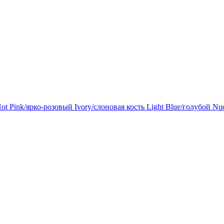
ot Pink/ярко-розовый
Ivory/слоновая кость
Light Blue/голубой
Nu