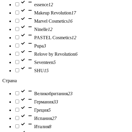
essence
12
Makeup Revolution
17
Marvel Cosmetics
16
Ninelle
12
PASTEL Cosmetics
12
Pupa
3
Relove by Revolution
6
Seventeen
5
SHU
15
Страна
Великобритания
23
Германия
33
Греция
5
Испания
27
Италия
8