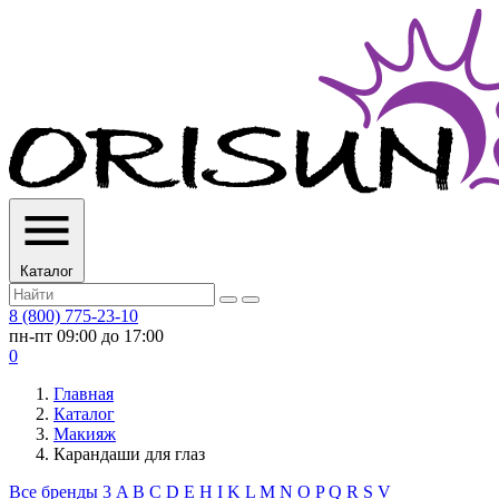
Каталог
8 (800) 775-23-10
пн-пт 09:00 до 17:00
0
Главная
Каталог
Макияж
Карандаши для глаз
Все бренды
3
A
B
C
D
E
H
I
K
L
M
N
O
P
Q
R
S
V