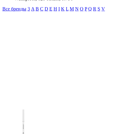
Все бренды
3
A
B
C
D
E
H
I
K
L
M
N
O
P
Q
R
S
V