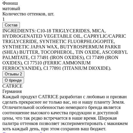
Финиш
матовый
Количество оттенков, шт.
1
Состав
INGREDIENTS: C10-18 TRIGLYCERIDES, MICA,
HYDROGENATED VEGETABLE OIL, CAPRYLIC/CAPRIC
TRIGLYCERIDE, SYNTHETIC FLUORPHLOGOPITE,
SYNTHETIC JAPAN WAX, BUTYROSPERMUM PARKII
(SHEA) BUTTER, TOCOPHEROL, TIN OXIDE, ASCORBYL
PALMITATE, CI 77491 (IRON OXIDES), CI 77499 (IRON
OXIDES), CI 77510 (FERRIC AMMONIUM
FERROCYANIDE), CI 77891 (TITANIUM DIOXIDE).
Отзывы
2
О бренде
CATRICE
Германия
Каждый продукт CATRICE разработан с любовью и призван
сделать прекраснее не только вас, но и нашу планету Земля.
Отличительной особенностью немецкого бренда является
соотношение высокого качества продукции и доступной
цены, что так редко встречается в наше время. Широкая
палитра оттенков позволяет экспериментировать с макияжем
хоть каждый день, при этом сохранив ваш бюджет.