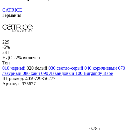
CATRICE
Германия
229
-5%
241
НДС 22% включен
Тон
010 черный
020 белый
030 светло-серый
040 коричневый
070
лазурный
080 хаки
090 Лавандовый
100 Burgundy Babe
Штрихкод:
4059729356277
Артикул:
935627
0.78 г