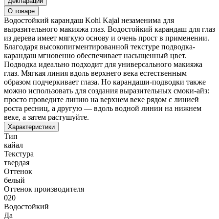
Декларации
О товаре
Водостойкий карандаш Kohl Kajal незаменима для
выразительного макияжа глаз. Водостойкий карандаш для глаз
из дерева имеет мягкую основу и очень прост в применении.
Благодаря высокопигментированной текстуре подводка-
карандаш мгновенно обеспечивает насыщенный цвет.
Подводка идеально подходит для универсального макияжа
глаз. Мягкая линия вдоль верхнего века естественным
образом подчеркивает глаза. Но карандаши-подводки также
можно использовать для создания выразительных смоки-айз:
просто проведите линию на верхнем веке рядом с линией
роста ресниц, а другую — вдоль водной линии на нижнем
веке, а затем растушуйте.
Характеристики
Тип
кайал
Текстура
твердая
Оттенок
белый
Оттенок производителя
020
Водостойкий
Да