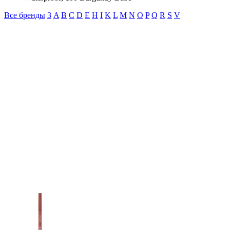
Все бренды
3
A
B
C
D
E
H
I
K
L
M
N
O
P
Q
R
S
V