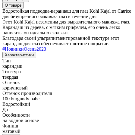
О товаре
Водостойкая подводка-карандаш для глаз Kohl Kajal от Catrice
для безупречного макияжа глаз в течение дня.
Этот Kohl Kajal незаменим для выразительного макияжа глаз.
Карандаш из дерева, с мягким грифелем, его очень легко
наносить, он идеально скользит.
Благодаря своей ультрапигментированной текстуре этот
карандаш для глаз обеспечивает плотное покрытие.
#
НовинкиОсень2023
Характеристики
Тип
карандаш
Текстура
твердая
Оттенок
коричневый
Оттенок производителя
100 burgundy babe
Водостойкий
Да
Особенности
на водной основе
Финиш
матовый