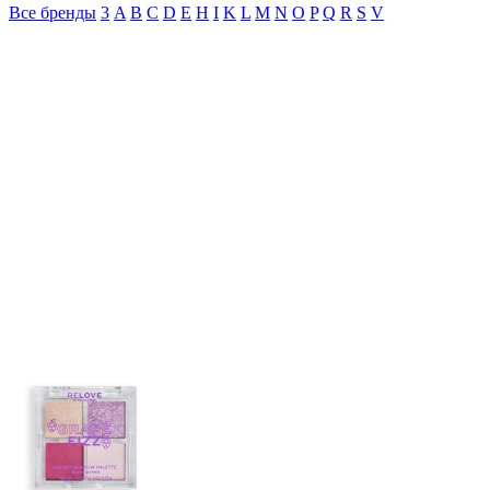
Все бренды
3
A
B
C
D
E
H
I
K
L
M
N
O
P
Q
R
S
V