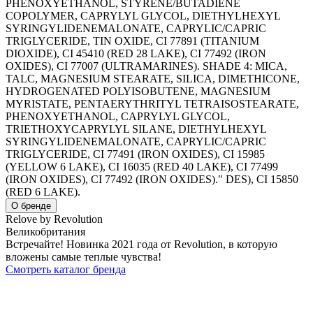
PHENOXYETHANOL, STYRENE/BUTADIENE
COPOLYMER, CAPRYLYL GLYCOL, DIETHYLHEXYL
SYRINGYLIDENEMALONATE, CAPRYLIC/CAPRIC
TRIGLYCERIDE, TIN OXIDE, CI 77891 (TITANIUM
DIOXIDE), CI 45410 (RED 28 LAKE), CI 77492 (IRON
OXIDES), CI 77007 (ULTRAMARINES). SHADE 4: MICA,
TALC, MAGNESIUM STEARATE, SILICA, DIMETHICONE,
HYDROGENATED POLYISOBUTENE, MAGNESIUM
MYRISTATE, PENTAERYTHRITYL TETRAISOSTEARATE,
PHENOXYETHANOL, CAPRYLYL GLYCOL,
TRIETHOXYCAPRYLYL SILANE, DIETHYLHEXYL
SYRINGYLIDENEMALONATE, CAPRYLIC/CAPRIC
TRIGLYCERIDE, CI 77491 (IRON OXIDES), CI 15985
(YELLOW 6 LAKE), CI 16035 (RED 40 LAKE), CI 77499
(IRON OXIDES), CI 77492 (IRON OXIDES)." DES), CI 15850
(RED 6 LAKE).
О бренде
Relove by Revolution
Великобритания
Встречайте! Новинка 2021 года от Revolution, в которую
вложены самые теплые чувства!
Смотреть каталог бренда