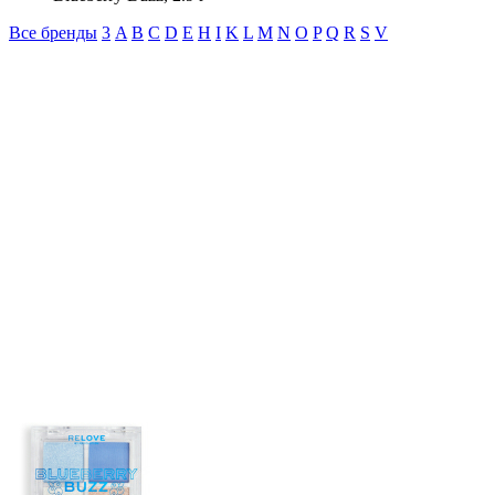
Все бренды
3
A
B
C
D
E
H
I
K
L
M
N
O
P
Q
R
S
V