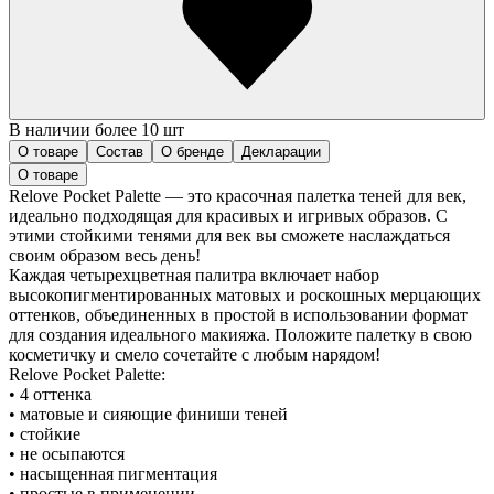
В наличии более 10 шт
О товаре
Состав
О бренде
Декларации
О товаре
Relove Pocket Palette — это красочная палетка теней для век,
идеально подходящая для красивых и игривых образов. С
этими стойкими тенями для век вы сможете наслаждаться
своим образом весь день!
Каждая четырехцветная палитра включает набор
высокопигментированных матовых и роскошных мерцающих
оттенков, объединенных в простой в использовании формат
для создания идеального макияжа. Положите палетку в свою
косметичку и смело сочетайте с любым нарядом!
Relove Pocket Palette:
• 4 оттенка
• матовые и сияющие финиши теней
• стойкие
• не осыпаются
• насыщенная пигментация
• простые в применении