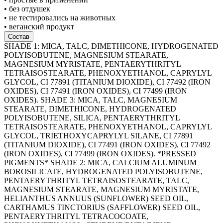
• без отдушек
• не тестировались на животных
• веганский продукт
Состав
SHADE 1: MICA, TALC, DIMETHICONE, HYDROGENATED
POLYISOBUTENE, MAGNESIUM STEARATE,
MAGNESIUM MYRISTATE, PENTAERYTHRITYL
TETRAISOSTEARATE, PHENOXYETHANOL, CAPRYLYL
GLYCOL, CI 77891 (TITANIUM DIOXIDE), CI 77492 (IRON
OXIDES), CI 77491 (IRON OXIDES), CI 77499 (IRON
OXIDES). SHADE 3: MICA, TALC, MAGNESIUM
STEARATE, DIMETHICONE, HYDROGENATED
POLYISOBUTENE, SILICA, PENTAERYTHRITYL
TETRAISOSTEARATE, PHENOXYETHANOL, CAPRYLYL
GLYCOL, TRIETHOXYCAPRYLYL SILANE, CI 77891
(TITANIUM DIOXIDE), CI 77491 (IRON OXIDES), CI 77492
(IRON OXIDES), CI 77499 (IRON OXIDES). *PRESSED
PIGMENTS* SHADE 2: MICA, CALCIUM ALUMINUM
BOROSILICATE, HYDROGENATED POLYISOBUTENE,
PENTAERYTHRITYL TETRAISOSTEARATE, TALC,
MAGNESIUM STEARATE, MAGNESIUM MYRISTATE,
HELIANTHUS ANNUUS (SUNFLOWER) SEED OIL,
CARTHAMUS TINCTORIUS (SAFFLOWER) SEED OIL,
PENTAERYTHRITYL TETRACOCOATE,