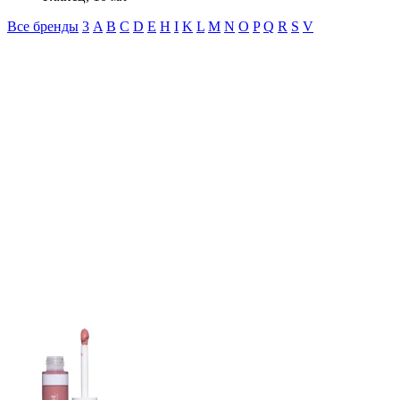
Все бренды
3
A
B
C
D
E
H
I
K
L
M
N
O
P
Q
R
S
V