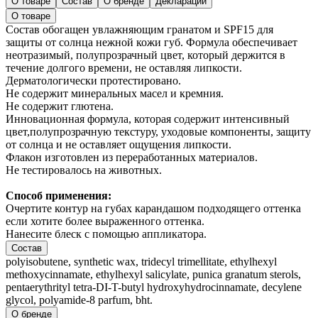
О товаре
Состав
О бренде
Декларации
О товаре
Состав обогащен увлажняющим гранатом и SPF15 для
защиты от солнца нежной кожи губ. Формула обеспечивает
неотразимый, полупрозрачный цвет, который держится в
течение долгого времени, не оставляя липкости.
Дерматологически протестировано.
Не содержит минеральных масел и кремния.
Не содержит глютена.
Инновационная формула, которая содержит интенсивный
цвет,полупрозрачную текстуру, уходовые компоненты, защиту
от солнца и не оставляет ощущения липкости.
Флакон изготовлен из переработанных материалов.
Не тестировалось на животных.
Способ применения:
Очертите контур на губах карандашом подходящего оттенка
если хотите более выраженного оттенка.
Нанесите блеск с помощью аппликатора.
Состав
polyisobutene, synthetic wax, tridecyl trimellitate, ethylhexyl
methoxycinnamate, ethylhexyl salicylate, punica granatum sterols,
pentaerythrityl tetra-DI-T-butyl hydroxyhydrocinnamate, decylene
glycol, polyamide-8 parfum, bht.
О бренде