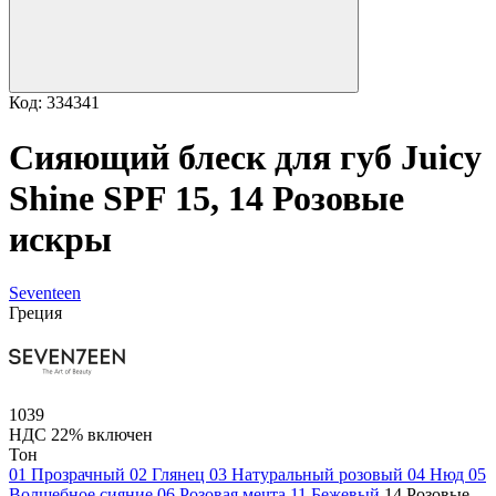
Код: 334341
Сияющий блеск для губ Juicy
Shine SPF 15, 14 Розовые
искры
Seventeen
Греция
1039
НДС 22% включен
Тон
01 Прозрачный
02 Глянец
03 Натуральный розовый
04 Нюд
05
Волшебное сияние
06 Розовая мечта
11 Бежевый
14 Розовые