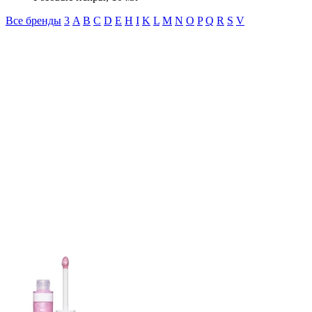
Все бренды
3
A
B
C
D
E
H
I
K
L
M
N
O
P
Q
R
S
V