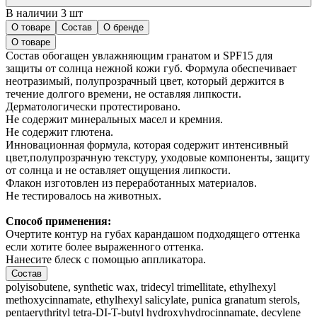
В наличии 3 шт
О товаре
Состав
О бренде
О товаре
Состав обогащен увлажняющим гранатом и SPF15 для
защиты от солнца нежной кожи губ. Формула обеспечивает
неотразимый, полупрозрачный цвет, который держится в
течение долгого времени, не оставляя липкости.
Дерматологически протестировано.
Не содержит минеральных масел и кремния.
Не содержит глютена.
Инновационная формула, которая содержит интенсивный
цвет,полупрозрачную текстуру, уходовые компоненты, защиту
от солнца и не оставляет ощущения липкости.
Флакон изготовлен из переработанных материалов.
Не тестировалось на животных.
Способ применения:
Очертите контур на губах карандашом подходящего оттенка
если хотите более выраженного оттенка.
Нанесите блеск с помощью аппликатора.
Состав
polyisobutene, synthetic wax, tridecyl trimellitate, ethylhexyl
methoxycinnamate, ethylhexyl salicylate, punica granatum sterols,
pentaerythrityl tetra-DI-T-butyl hydroxyhydrocinnamate, decylene