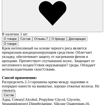
В наличии 1 шт
О товаре
Состав
Отзывы
7
О бренде
Декларации
О товаре
Крем интенсивный на основе черного риса является
прекрасным кондиционирующим средством. Облегчает
укладку, обеспечивает защиту от нагревания феном и
щипцами. Препятствует спутыванию волос. Защищает от
негативного воздеи?ствия окружающеи? среды. Обладает
антиоксидантными свои?ствами.
Способ применения:
Распределить 2-3 горошины крема между ладонями и
попрядно нанести на вымытые, хорошо отжатые волосы. Не
смывать.
Состав
Aqua, Cetearyl Alcohol, Propylene Glycol, Glycerin,
Stearamidopropyl Dimethylamine, Silicone Quaternium-16,