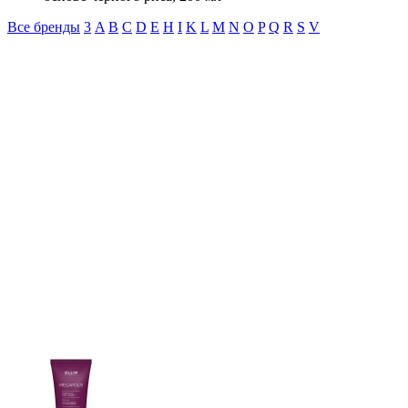
Все бренды
3
A
B
C
D
E
H
I
K
L
M
N
O
P
Q
R
S
V