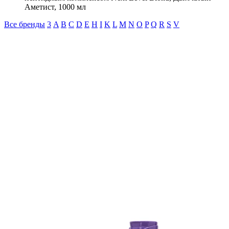
Аметист, 1000 мл
Все бренды
3
A
B
C
D
E
H
I
K
L
M
N
O
P
Q
R
S
V