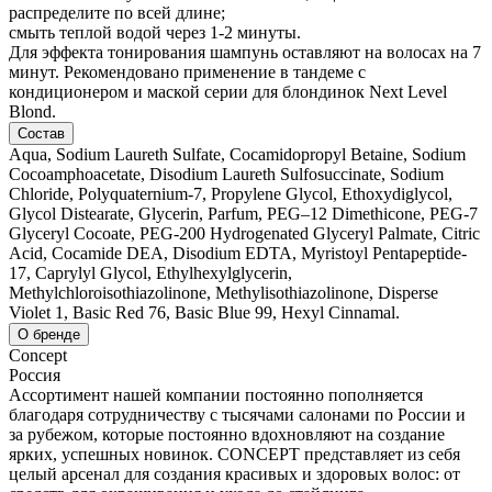
распределите по всей длине;
смыть теплой водой через 1-2 минуты.
Для эффекта тонирования шампунь оставляют на волосах на 7
минут. Рекомендовано применение в тандеме с
кондиционером и маской серии для блондинок Next Level
Blond.
Состав
Aqua, Sodium Laureth Sulfate, Cocamidopropyl Betaine, Sodium
Cocoamphoacetate, Disodium Laureth Sulfosuccinate, Sodium
Chloride, Polyquaternium-7, Propylene Glycol, Ethoxydiglycol,
Glycol Distearate, Glycerin, Parfum, PEG–12 Dimethicone, PEG-7
Glyceryl Cocoate, PEG-200 Hydrogenated Glyceryl Palmate, Citric
Acid, Cocamide DEA, Disodium EDTA, Myristoyl Pentapeptide-
17, Caprylyl Glycol, Ethylhexylglycerin,
Methylchloroisothiazolinone, Methylisothiazolinone, Disperse
Violet 1, Basic Red 76, Basic Blue 99, Нexyl Cinnamal.
О бренде
Concept
Россия
Ассортимент нашей компании постоянно пополняется
благодаря сотрудничеству с тысячами салонами по России и
за рубежом, которые постоянно вдохновляют на создание
ярких, успешных новинок. CONCEPT представляет из себя
целый арсенал для создания красивых и здоровых волос: от