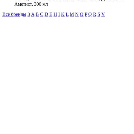
Аметист, 300 мл
Все бренды
3
A
B
C
D
E
H
I
K
L
M
N
O
P
Q
R
S
V