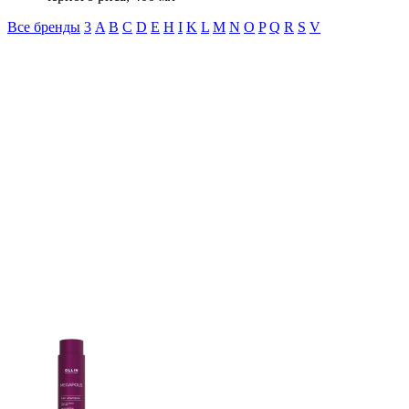
Все бренды
3
A
B
C
D
E
H
I
K
L
M
N
O
P
Q
R
S
V