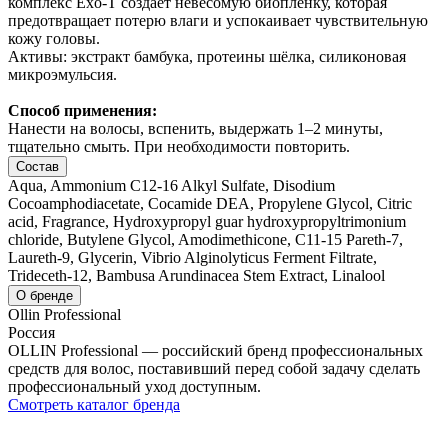
комплекс Exo-T создает невесомую биопленку, которая
предотвращает потерю влаги и успокаивает чувствительную
кожу головы.
Активы: экстракт бамбука, протеины шёлка, силиконовая
микроэмульсия.
Способ применения:
Нанести на волосы, вспенить, выдержать 1–2 минуты,
тщательно смыть. При необходимости повторить.
Состав
Aqua, Ammonium C12-16 Alkyl Sulfate, Disodium
Cocoamphodiacetate, Cocamide DEA, Propylene Glycol, Citric
acid, Fragrance, Hydroxypropyl guar hydroxypropyltrimonium
chloride, Butylene Glycol, Amodimethicone, C11-15 Pareth-7,
Laureth-9, Glycerin, Vibrio Alginolyticus Ferment Filtrate,
Trideceth-12, Bambusa Arundinacea Stem Extract, Linalool
О бренде
Ollin Professional
Россия
OLLIN Professional — российский бренд профессиональных
средств для волос, поставивший перед собой задачу сделать
профессиональный уход доступным.
Смотреть каталог бренда