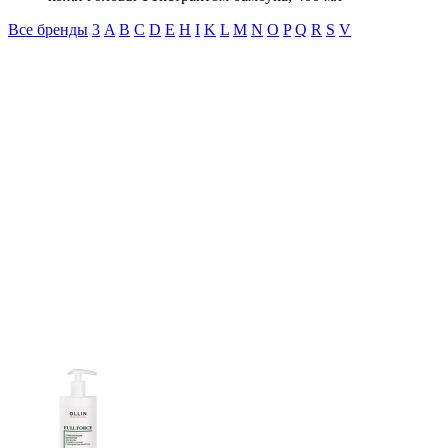
Все бренды
3
A
B
C
D
E
H
I
K
L
M
N
O
P
Q
R
S
V