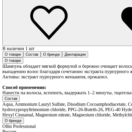
В наличии 1 шт
О товаре
Состав
О бренде
Декларации
О товаре
Шампунь обладает мягкой формулой и бережно очищает волос
выпадению волос благодаря сочетанию экстракта пурпурного 
Активы: экстракт пурпурного женьшеня, прокапил.
Способ применения:
Нанести на волосы, вспенить, выдержать 1–2 минуты, тщатель
Состав
Aqua, Ammonium Lauryl Sulfate, Disodium Cocoamphodiacetate, Coca
hydroxypropyltrimonium chloride, PPG-26-Buteth-26, PEG-40 Hydrogen
Hexyl Cinnamal, Magnesium nitrate, Magnesium chloride, Methylchlo
О бренде
Ollin Professional
Россия