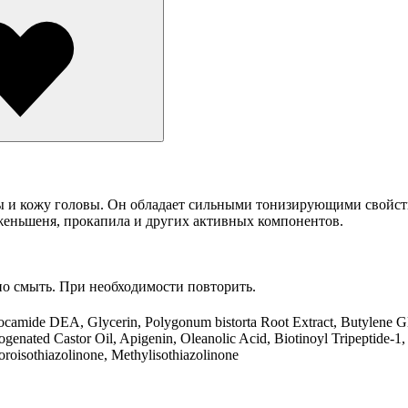
ы и кожу головы. Он обладает сильными тонизирующими свойст
женьшеня, прокапила и других активных компонентов.
но смыть. При необходимости повторить.
mide DEA, Glycerin, Polygonum bistorta Root Extract, Butylene Gly
ated Castor Oil, Apigenin, Oleanolic Acid, Biotinoyl Tripeptide-1, C
roisothiazolinone, Methylisothiazolinone