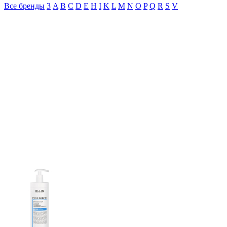
Все бренды
3
A
B
C
D
E
H
I
K
L
M
N
O
P
Q
R
S
V