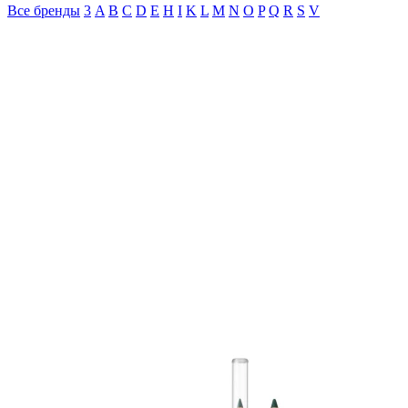
Все бренды
3
A
B
C
D
E
H
I
K
L
M
N
O
P
Q
R
S
V