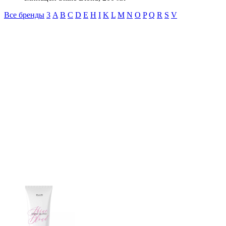
Все бренды
3
A
B
C
D
E
H
I
K
L
M
N
O
P
Q
R
S
V