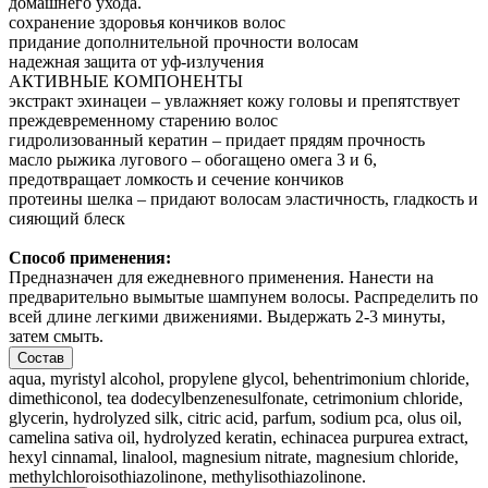
домашнего ухода.
сохранение здоровья кончиков волос
придание дополнительной прочности волосам
надежная защита от уф-излучения
АКТИВНЫЕ КОМПОНЕНТЫ
экстракт эхинацеи – увлажняет кожу головы и препятствует
преждевременному старению волос
гидролизованный кератин – придает прядям прочность
масло рыжика лугового – обогащено омега 3 и 6,
предотвращает ломкость и сечение кончиков
протеины шелка – придают волосам эластичность, гладкость и
сияющий блеск
Способ применения:
Предназначен для ежедневного применения. Нанести на
предварительно вымытые шампунем волосы. Распределить по
всей длине легкими движениями. Выдержать 2-3 минуты,
затем смыть.
Состав
aqua, myristyl alcohol, propylene glycol, behentrimonium chloride,
dimethiconol, tea dodecylbenzenesulfonate, cetrimonium chloride,
glycerin, hydrolyzed silk, citric acid, parfum, sodium pca, olus oil,
camelina sativa oil, hydrolyzed keratin, echinacea purpurea extract,
hexyl cinnamal, linalool, magnesium nitrate, magnesium chloride,
methylchloroisothiazolinone, methylisothiazolinone.