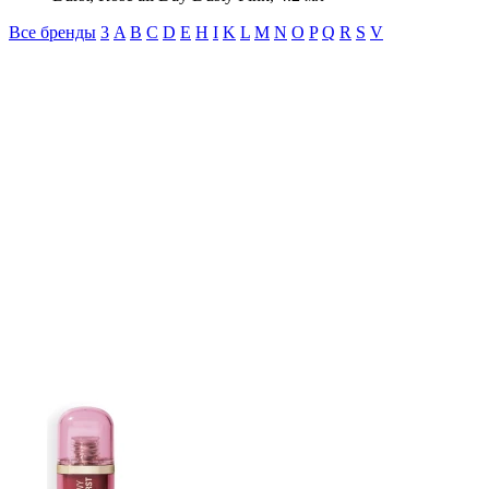
Все бренды
3
A
B
C
D
E
H
I
K
L
M
N
O
P
Q
R
S
V