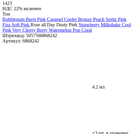
1423
НДС 22% включен
Тон
Bubblegum Burst Pink
Caramel Cooler Bronze
Peach Spritz
Pink
Fizz Soft Pink
Rose all Day Dusty Pink
Strawberry Milkshake Cool
Pink
Very Cherry Berry
Watermelon Pop Coral
Штрихкод:
5057566868242
Артикул:
6868242
4.2 мл
×3 шт. в упаковке