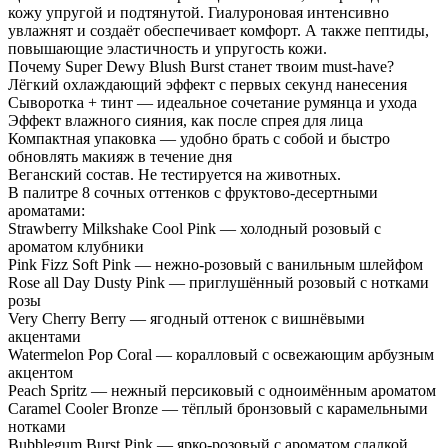
кожу упругой и подтянутой. Гиалуроновая интенсивно
увлажнят и создаёт обеспечивает комфорт. А также пептиды,
повышающие эластичность и упругость кожи.
Почему Super Dewy Blush Burst станет твоим must-have?
Лёгкий охлаждающий эффект с первых секунд нанесения
Сыворотка + тинт — идеальное сочетание румянца и ухода
Эффект влажного сияния, как после спрея для лица
Компактная упаковка — удобно брать с собой и быстро
обновлять макияж в течение дня
Веганский состав. Не тестируется на животных.
В палитре 8 сочных оттенков с фруктово-десертными
ароматами:
Strawberry Milkshake Cool Pink — холодный розовый с
ароматом клубники
Pink Fizz Soft Pink — нежно-розовый с ванильным шлейфом
Rose all Day Dusty Pink — приглушённый розовый с нотками
розы
Very Cherry Berry — ягодный оттенок с вишнёвыми
акцентами
Watermelon Pop Coral — коралловый с освежающим арбузным
акцентом
Peach Spritz — нежный персиковый с одноимённым ароматом
Caramel Cooler Bronze — тёплый бронзовый с карамельными
нотками
Bubblegum Burst Pink — ярко-розовый с ароматом сладкой