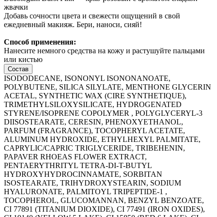
жвачки
Добавь сочности цвета и свежести ощущений в свой
ежедневный макияж. Бери, наноси, сияй!
Способ применения:
Нанесите немного средства на кожу и растушуйте пальцами
или кистью
Состав
ISODODECANE, ISONONYL ISONONANOATE,
POLYBUTENE, SILICA SILYLATE, MENTHONE GLYCERIN
ACETAL, SYNTHETIC WAX (CIRE SYNTHETIQUE),
TRIMETHYLSILOXYSILICATE, HYDROGENATED
STYRENE/ISOPRENE COPOLYMER , POLYGLYCERYL-3
DIISOSTEARATE, CERESIN, PHENOXYETHANOL,
PARFUM (FRAGRANCE), TOCOPHERYL ACETATE,
ALUMINUM HYDROXIDE, ETHYLHEXYL PALMITATE,
CAPRYLIC/CAPRIC TRIGLYCERIDE, TRIBEHENIN,
PAPAVER RHOEAS FLOWER EXTRACT,
PENTAERYTHRITYL TETRA-DI-T-BUTYL
HYDROXYHYDROCINNAMATE, SORBITAN
ISOSTEARATE, TRIHYDROXYSTEARIN, SODIUM
HYALURONATE, PALMITOYL TRIPEPTIDE-1 ,
TOCOPHEROL, GLUCOMANNAN, BENZYL BENZOATE,
CI 77891 (TITANIUM DIOXIDE), CI 77491 (IRON OXIDES),