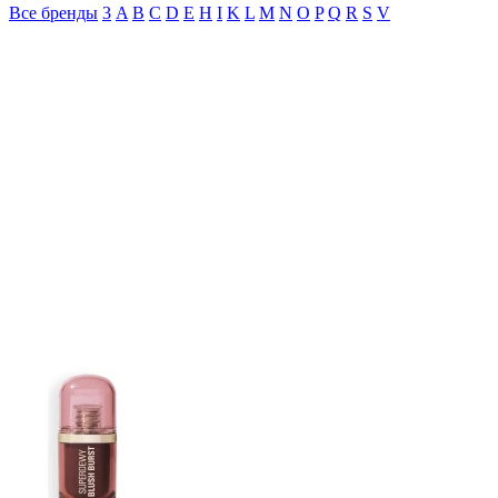
Все бренды
3
A
B
C
D
E
H
I
K
L
M
N
O
P
Q
R
S
V