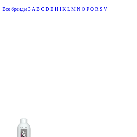
Все бренды
3
A
B
C
D
E
H
I
K
L
M
N
O
P
Q
R
S
V