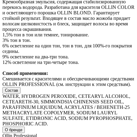
Кремообразная эмульсия, содержащая стабилизированную
перекись водорода. Разработана для красителя OLLIN COLOR
и осветляющего порошка OLLIN BLOND. Гарантирует
стойкий результат. Входящее в состав масло жожоба придает
волосам шелковистость и блеск, защищает волосы во время
процесса окрашивания.
1,5% тон в тон или темнее, тонирование.
3% тон в тон.
6% осветление на один тон, тон в тон, для 100%-го покрытия
седины.
9% осветление на два-три тона.
12% осветление на три-четыре тона.
Способ применения:
Смешивается с красителями и обесцвечивающими средствами
OLLIN PROFESSIONAL (см. инструкции к этим средствам).
Состав
WATER, HYDROGEN PEROXIDE, CETEARYL ALCOHOL,
CETEARETH-30, SIMMONDSIA CHINENSIS SEED OIL,
PARAFFINIUM LIQUIDUM, ACRYLATES / BEHENETH-25
METHACRYLATE COPOLYMER, SODIUM LAURYL
SULFATE, ETIDRONIC ACID, SODIUM PYROPHOSPHATE,
PHOSPHORIC ACID.
О бренде
Ollin Professional